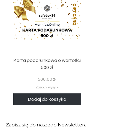
Karta podarunkowa o wartości
Etui prezentowe gra
500 zł
Cena
500,00 zł
Zasady wysyłki
Dodaj do koszyka
Zapisz się do naszego Newslettera