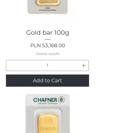
Gold bar 100g
Price
PLN 53,168.00
Zasady wysyłki
Add to Cart