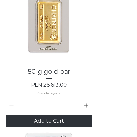
50 g gold bar
Price
PLN 26,613.00
Zasady wysyłki
Add to Cart