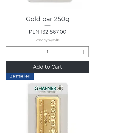
Gold bar 250g
Price
PLN 132,867.00
Zasady wysyłki
Add to Cart
Bestseller!