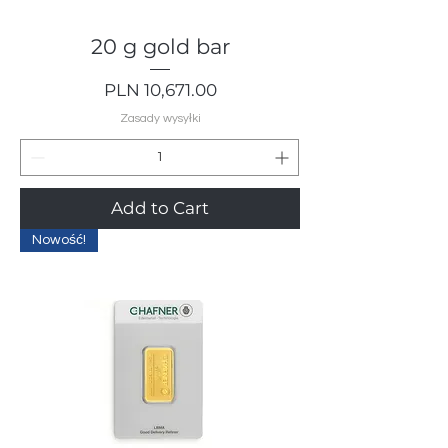
20 g gold bar
Price
PLN 10,671.00
Zasady wysyłki
Add to Cart
Nowość!