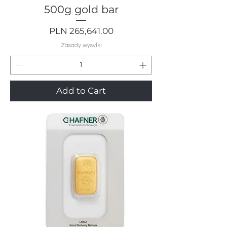
500g gold bar
Price
PLN 265,641.00
Zasady wysyłki
Add to Cart