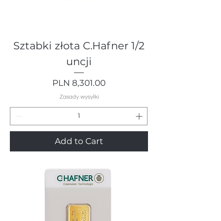
Sztabki złota C.Hafner 1/2
uncji
Price
PLN 8,301.00
Zasady wysyłki
Add to Cart