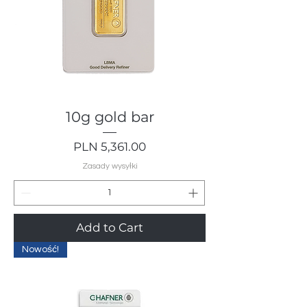
10g gold bar
Price
PLN 5,361.00
Zasady wysyłki
Add to Cart
Nowość!