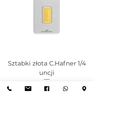
Sztabki złota C.Hafner 1/4
uncji
Price
PLN 4,174.00
Zasady wysyłki
Add to Cart