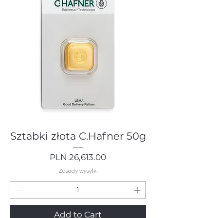
Sztabki złota C.Hafner 50g
Price
PLN 26,613.00
Zasady wysyłki
Add to Cart