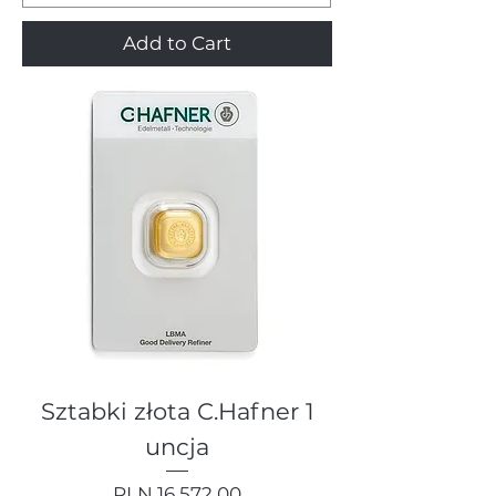
Add to Cart
Sztabki złota C.Hafner 1
uncja
Price
PLN 16,572.00