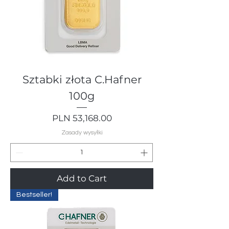
Sztabki złota C.Hafner
100g
Price
PLN 53,168.00
Zasady wysyłki
Add to Cart
Bestseller!