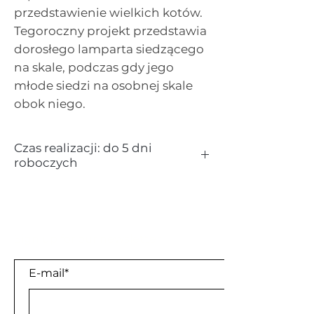
przedstawienie wielkich kotów.
Tegoroczny projekt przedstawia
dorosłego lamparta siedzącego
na skale, podczas gdy jego
młode siedzi na osobnej skale
obok niego.
Czas realizacji: do 5 dni
roboczych
Kruszec:
srebro
Próba:
999.9
Waga:
1 oz
Nominał:
100 Shillings
Sign up for our newsletter
Kraj pochodzenia:
Somalia
E-mail*