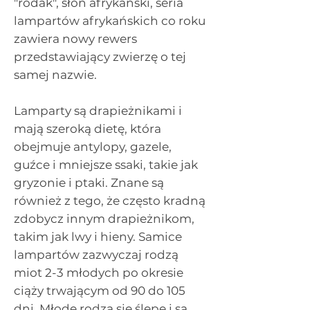
"rodak", słoń afrykański, seria
lampartów afrykańskich co roku
zawiera nowy rewers
przedstawiający zwierzę o tej
samej nazwie.
Lamparty są drapieżnikami i
mają szeroką dietę, która
obejmuje antylopy, gazele,
guźce i mniejsze ssaki, takie jak
gryzonie i ptaki. Znane są
również z tego, że często kradną
zdobycz innym drapieżnikom,
takim jak lwy i hieny. Samice
lampartów zazwyczaj rodzą
miot 2-3 młodych po okresie
ciąży trwającym od 90 do 105
dni. Młode rodzą się ślepe i są